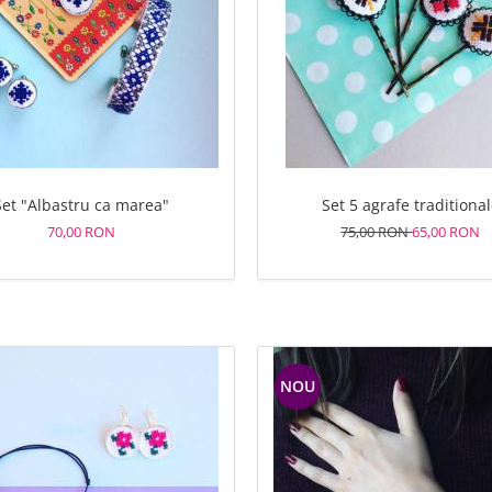
Set "Albastru ca marea"
Set 5 agrafe traditiona
70,00 RON
75,00 RON
65,00 RON
NOU