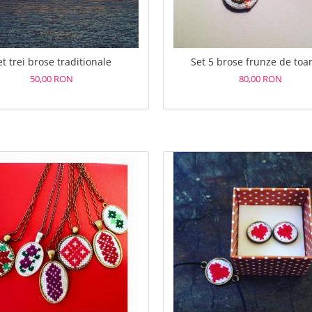
et trei brose traditionale
Set 5 brose frunze de to
50,00 RON
80,00 RON