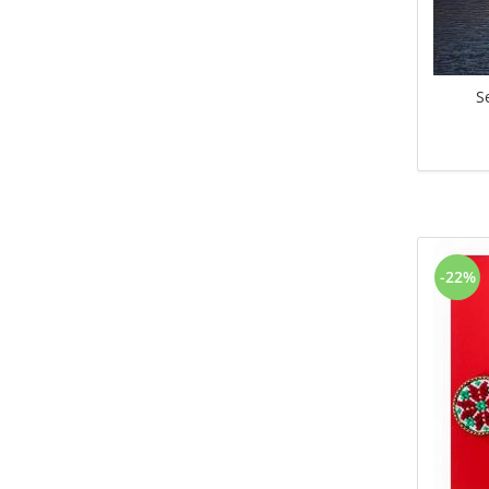
S
-22%