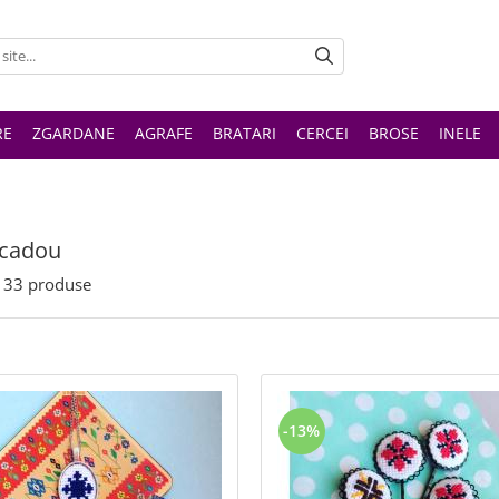
RE
ZGARDANE
AGRAFE
BRATARI
CERCEI
BROSE
INELE
 cadou
33
produse
-13%