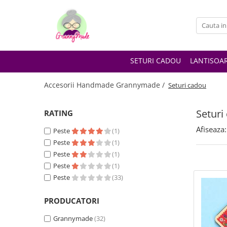
SETURI CADOU
LANTISOA
Accesorii Handmade Grannymade /
Seturi cadou
Seturi
RATING
Afiseaza:
Peste
(1)
Peste
(1)
Peste
(1)
Peste
(1)
Peste
(33)
PRODUCATORI
Grannymade
(32)