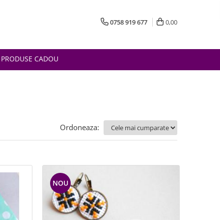
0758 919 677
0,00
PRODUSE CADOU
Ordoneaza:
NOU