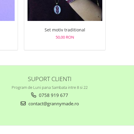
Set motiv traditional
Set 3 a
50,00 RON
SUPORT CLIENTI
Program de Luni pana Sambata intre 8 si 22
0758 919 677
contact@grannymade.ro