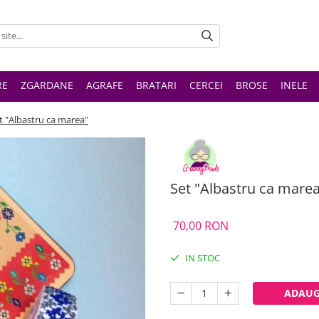
RE
ZGARDANE
AGRAFE
BRATARI
CERCEI
BROSE
INELE
t "Albastru ca marea"
Set "Albastru ca mare
70,00 RON
IN STOC
ADAUG