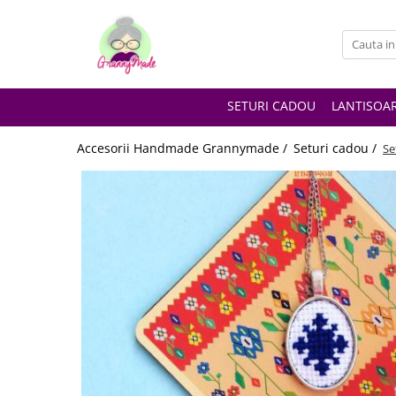
SETURI CADOU
LANTISOA
Accesorii Handmade Grannymade /
Seturi cadou /
Se