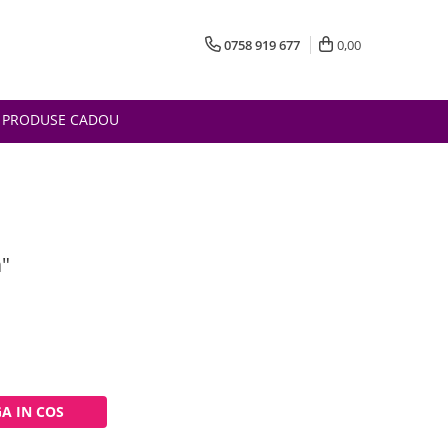
0758 919 677
0,00
PRODUSE CADOU
a"
A IN COS