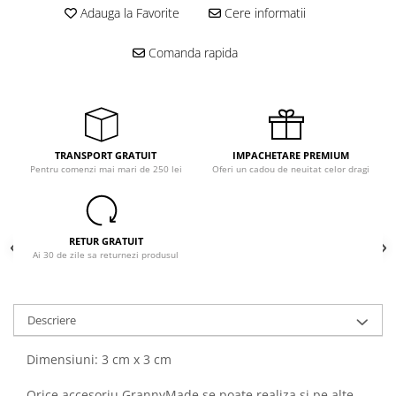
Adauga la Favorite
Cere informatii
Comanda rapida
TRANSPORT GRATUIT
IMPACHETARE PREMIUM
Pentru comenzi mai mari de 250 lei
Oferi un cadou de neuitat celor dragi
RETUR GRATUIT
Ai 30 de zile sa returnezi produsul
Descriere
Dimensiuni: 3 cm x 3 cm
Orice accesoriu GrannyMade se poate realiza si pe alte