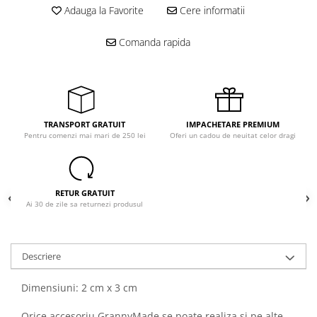
Adauga la Favorite
Cere informatii
Comanda rapida
TRANSPORT GRATUIT
IMPACHETARE PREMIUM
Pentru comenzi mai mari de 250 lei
Oferi un cadou de neuitat celor dragi
RETUR GRATUIT
Ai 30 de zile sa returnezi produsul
Descriere
Dimensiuni: 2 cm x 3 cm
Orice accesoriu GrannyMade se poate realiza si pe alte