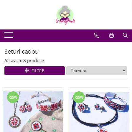
Seturi cadou
Afiseaza:
8
produse
FILTRE
-25%
-25%