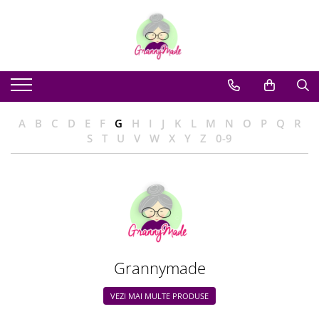
A
B
C
D
E
F
G
H
I
J
K
L
M
N
O
P
Q
R
S
T
U
V
W
X
Y
Z
0-9
Grannymade
VEZI MAI MULTE PRODUSE