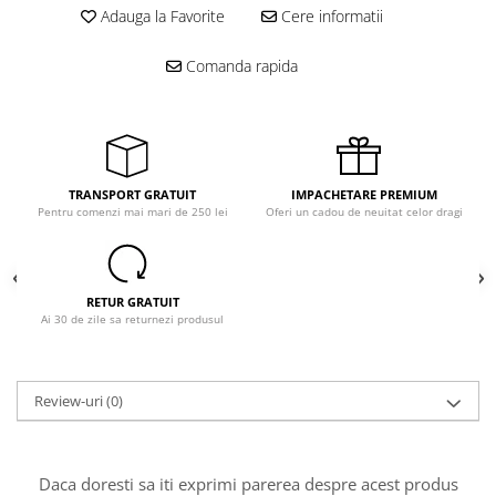
Adauga la Favorite
Cere informatii
Comanda rapida
TRANSPORT GRATUIT
IMPACHETARE PREMIUM
Pentru comenzi mai mari de 250 lei
Oferi un cadou de neuitat celor dragi
RETUR GRATUIT
Ai 30 de zile sa returnezi produsul
Review-uri
(0)
Daca doresti sa iti exprimi parerea despre acest produs